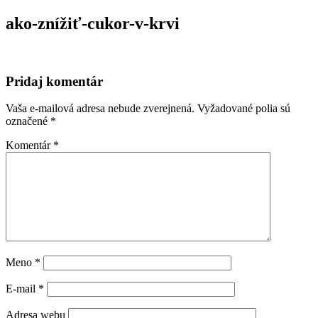
ako-znížiť-cukor-v-krvi
Pridaj komentár
Vaša e-mailová adresa nebude zverejnená.
Vyžadované polia sú
označené
*
Komentár
*
Meno
*
E-mail
*
Adresa webu