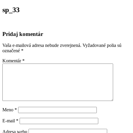
sp_33
Pridaj komentár
Vaša e-mailová adresa nebude zverejnená.
Vyžadované polia sú
označené
*
Komentár
*
Meno
*
E-mail
*
Adresa webu