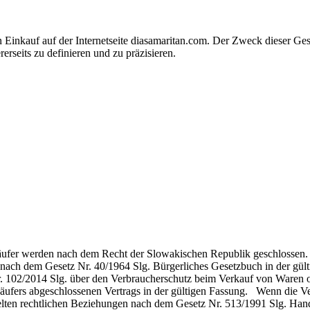
inkauf auf der Internetseite diasamaritan.com. Der Zweck dieser Gesc
erseits zu definieren und zu präzisieren.
er werden nach dem Recht der Slowakischen Republik geschlossen. Wenn
nach dem Gesetz Nr. 40/1964 Slg. Bürgerliches Gesetzbuch in der gül
. 102/2014 Slg. über den Verbraucherschutz beim Verkauf von Waren o
ufers abgeschlossenen Vertrags in der gültigen Fassung. Wenn die Vertr
en rechtlichen Beziehungen nach dem Gesetz Nr. 513/1991 Slg. Hande