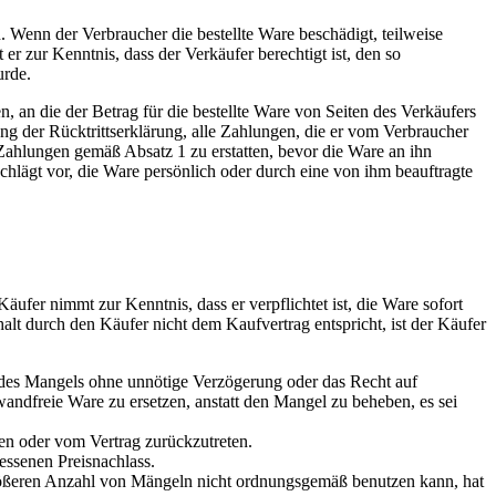
n. Wenn der Verbraucher die bestellte Ware beschädigt, teilweise
r zur Kenntnis, dass der Verkäufer berechtigt ist, den so
urde.
 an die der Betrag für die bestellte Ware von Seiten des Verkäufers
ng der Rücktrittserklärung, alle Zahlungen, die er vom Verbraucher
 Zahlungen gemäß Absatz 1 zu erstatten, bevor die Ware an ihn
hlägt vor, die Ware persönlich oder durch eine von ihm beauftragte
fer nimmt zur Kenntnis, dass er verpflichtet ist, die Ware sofort
lt durch den Käufer nicht dem Kaufvertrag entspricht, ist der Käufer
 des Mangels ohne unnötige Verzögerung oder das Recht auf
andfreie Ware zu ersetzen, anstatt den Mangel zu beheben, es sei
en oder vom Vertrag zurückzutreten.
essenen Preisnachlass.
größeren Anzahl von Mängeln nicht ordnungsgemäß benutzen kann, hat