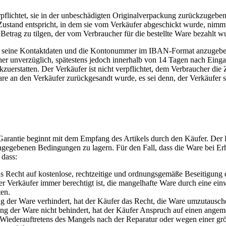
verpflichtet, sie in der unbeschädigten Originalverpackung zurückzugebe
ustand entspricht, in dem sie vom Verkäufer abgeschickt wurde, nimmt e
etrag zu tilgen, der vom Verbraucher für die bestellte Ware bezahlt w
trag seine Kontaktdaten und die Kontonummer im IBAN-Format anzugeben,
her unverzüglich, spätestens jedoch innerhalb von 14 Tagen nach Einga
uerstatten. Der Verkäufer ist nicht verpflichtet, dem Verbraucher die
re an den Verkäufer zurückgesandt wurde, es sei denn, der Verkäufer sc
rantie beginnt mit dem Empfang des Artikels durch den Käufer. Der Käu
ngegebenen Bedingungen zu lagern. Für den Fall, dass die Ware bei Erha
 dass:
as Recht auf kostenlose, rechtzeitige und ordnungsgemäße Beseitigung
r Verkäufer immer berechtigt ist, die mangelhafte Ware durch eine einw
en.
 der Ware verhindert, hat der Käufer das Recht, die Ware umzutausch
ng der Ware nicht behindert, hat der Käufer Anspruch auf einen angem
s Wiederauftretens des Mangels nach der Reparatur oder wegen einer 