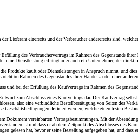
n der Lieferant einerseits und der Verbraucher andererseits sind, welch
 Erfüllung des Verbrauchervertrags im Rahmen des Gegenstands ihrer H
r eine Dienstleistung erbringt oder auch ein Unternehmer, der direkt o
n, die Produkte kauft oder Dienstleistungen in Anspruch nimmt, und die
s nicht im Rahmen des Gegenstandes ihrer Handels- oder einer anderen
luss und bei der Erfüllung des Kaufvertrags im Rahmen des Gegenstand
n Entwurf zum Abschluss eines Kaufvertrags dar. Der Kaufvertrag selbs
lossen, also eine verbindliche Bestellbestätigung von Seiten des Ver
se Geschäftsbedingungen definiert werden, welche einen festen Bestand
em Dokument vereinbarten Vertragsbestimmungen. Mit der Absendung sei
verstanden ist und dass er ab dem Zeitpunkt des Abschlusses des Kau
ungen gelesen hat, bevor er seine Bestellung aufgegeben hat, und dass e