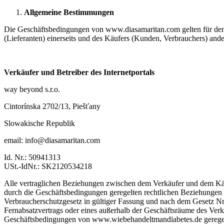
Allgemeine Bestimmungen
Die Geschäftsbedingungen von www.diasamaritan.com gelten für den E
(Lieferanten) einerseits und des Käufers (Kunden, Verbrauchers) ander
Verkäufer und Betreiber des Internetportals
way beyond s.r.o.
Cintorínska 2702/13, Piešťany
Slowakische Republik
email: info@diasamaritan.com
Id. Nr.: 50941313
USt.-IdNr.: SK2120534218
Alle vertraglichen Beziehungen zwischen dem Verkäufer und dem Käuf
durch die Geschäftsbedingungen geregelten rechtlichen Beziehungen 
Verbraucherschutzgesetz in gültiger Fassung und nach dem Gesetz Nr
Fernabsatzvertrags oder eines außerhalb der Geschäftsräume des Verkä
Geschäftsbedingungen von www.wiebehandeltmandiabetes.de geregelt