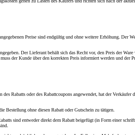
osten gehen zu Lasten des Käufers und richten sich nach der aktuellen 
e angegebenen Preise sind endgültig und ohne weitere Erhöhung. Der Webs
ngegeben. Der Lieferant behält sich das Recht vor, den Preis der Ware v
 muss der Kunde über den korrekten Preis informiert werden und der 
ln des Rabatts oder des Rabattcoupons angewendet, hat der Verkäufer
die Bestellung ohne diesen Rabatt oder Gutschein zu tätigen.
ts sind entweder direkt dem Rabatt beigefügt (in Form einer schriftl
sind.