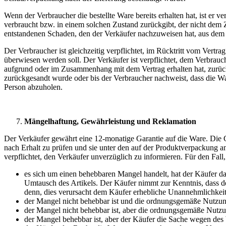
Wenn der Verbraucher die bestellte Ware bereits erhalten hat, ist er 
verbraucht bzw. in einem solchen Zustand zurückgibt, der nicht dem Z
entstandenen Schaden, den der Verkäufer nachzuweisen hat, aus dem B
Der Verbraucher ist gleichzeitig verpflichtet, im Rücktritt vom Ver
überwiesen werden soll. Der Verkäufer ist verpflichtet, dem Verbrauc
aufgrund oder im Zusammenhang mit dem Vertrag erhalten hat, zurückz
zurückgesandt wurde oder bis der Verbraucher nachweist, dass die Wa
Person abzuholen.
Mängelhaftung, Gewährleistung und Reklamation
Der Verkäufer gewährt eine 12-monatige Garantie auf die Ware. Die Ga
nach Erhalt zu prüfen und sie unter den auf der Produktverpackung a
verpflichtet, den Verkäufer unverzüglich zu informieren. Für den Fall,
es sich um einen behebbaren Mangel handelt, hat der Käufer d
Umtausch des Artikels. Der Käufer nimmt zur Kenntnis, dass de
denn, dies verursacht dem Käufer erhebliche Unannehmlichkeit
der Mangel nicht behebbar ist und die ordnungsgemäße Nutzung
der Mangel nicht behebbar ist, aber die ordnungsgemäße Nutzu
der Mangel behebbar ist, aber der Käufer die Sache wegen de