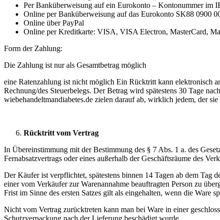
Per Banküberweisung auf ein Eurokonto – Kontonummer im 
Online per Banküberweisung auf das Eurokonto SK88 0900 0
Online über PayPal
Online per Kreditkarte: VISA, VISA Electron, MasterCard, Ma
Form der Zahlung:
Die Zahlung ist nur als Gesamtbetrag möglich
eine Ratenzahlung ist nicht möglich Ein Rücktritt kann elektronisch 
Rechnung/des Steuerbelegs. Der Betrag wird spätestens 30 Tage nach 
wiebehandeltmandiabetes.de zielen darauf ab, wirklich jedem, der sie 
Rücktritt vom Vertrag
In Übereinstimmung mit der Bestimmung des § 7 Abs. 1 a. des Geset
Fernabsatzvertrags oder eines außerhalb der Geschäftsräume des Verk
Der Käufer ist verpflichtet, spätestens binnen 14 Tagen ab dem Tag 
einer vom Verkäufer zur Warenannahme beauftragten Person zu übergebe
Frist im Sinne des ersten Satzes gilt als eingehalten, wenn die Ware 
Nicht vom Vertrag zurücktreten kann man bei Ware in einer geschloss
Schutzverpackung nach der Lieferung beschädigt wurde.