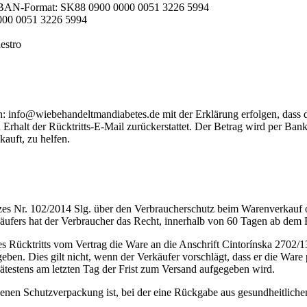
IBAN-Format: SK88 0900 0000 0051 3226 5994
000 0051 3226 5994
estro
an: info@wiebehandeltmandiabetes.de mit der Erklärung erfolgen, dass 
Erhalt der Rücktritts-E-Mail zurückerstattet. Der Betrag wird per Ban
kauft, zu helfen.
zes Nr. 102/2014 Slg. über den Verbraucherschutz beim Warenverkauf 
äufers hat der Verbraucher das Recht, innerhalb von 60 Tagen ab dem 
des Rücktritts vom Vertrag die Ware an die Anschrift Cintorínska 2702
n. Dies gilt nicht, wenn der Verkäufer vorschlägt, dass er die Ware p
spätestens am letzten Tag der Frist zum Versand aufgegeben wird.
enen Schutzverpackung ist, bei der eine Rückgabe aus gesundheitliche