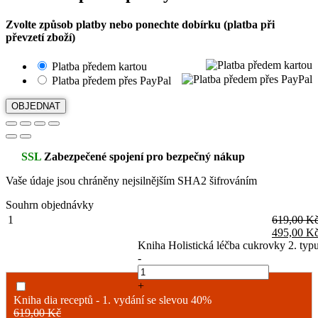
Zvolte způsob platby nebo ponechte dobírku (platba při
převzetí zboží)
Platba předem kartou
Platba předem přes PayPal
OBJEDNAT
SSL
Zabezpečené spojení pro bezpečný nákup
Vaše údaje jsou chráněny nejsilnějším SHA2 šifrováním
Souhrn objednávky
1
619,00
K
495,00
K
Kniha Holistická léčba cukrovky 2. ty
-
+
Kniha dia receptů - 1. vydání se slevou 40%
619,00
Kč