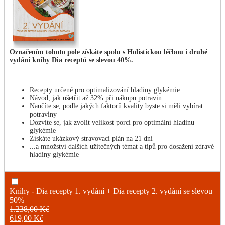
Označením tohoto pole získáte spolu s Holistickou léčbou i druhé
vydání knihy Dia receptů se slevou 40%.
Recepty určené pro optimalizování hladiny glykémie
Návod, jak ušetřit až 32% při nákupu potravin
Naučíte se, podle jakých faktorů kvality byste si měli vybírat
potraviny
Dozvíte se, jak zvolit velikost porcí pro optimální hladinu
glykémie
Získáte ukázkový stravovací plán na 21 dní
...a množství dalších užitečných témat a tipů pro dosažení zdravé
hladiny glykémie
Knihy - Dia recepty 1. vydání + Dia recepty 2. vydání se slevou
50%
1.238,00
Kč
Původní
619,00
Kč