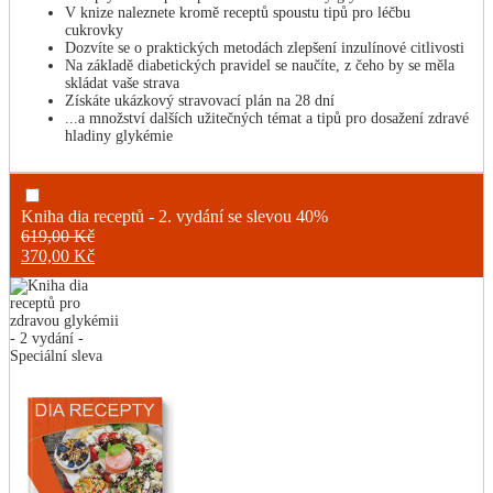
V knize naleznete kromě receptů spoustu tipů pro léčbu
cukrovky
Dozvíte se o praktických metodách zlepšení inzulínové citlivosti
Na základě diabetických pravidel se naučíte, z čeho by se měla
skládat vaše strava
Získáte ukázkový stravovací plán na 28 dní
...a množství dalších užitečných témat a tipů pro dosažení zdravé
hladiny glykémie
Kniha dia receptů - 2. vydání se slevou 40%
619,00
Kč
Původní
370,00
Kč
cena
Aktuální
byla:
cena
619,00 Kč.
je:
370,00 Kč.