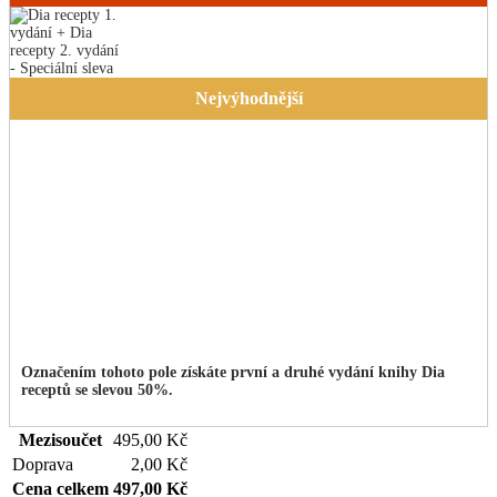
cena
Aktuální
byla:
cena
1.238,00 Kč.
je:
619,00 Kč.
Nejvýhodnější
Označením tohoto pole získáte první a druhé vydání knihy Dia
receptů se slevou 50%.
Mezisoučet
495,00
Kč
Doprava
2,00
Kč
Cena celkem
497,00
Kč