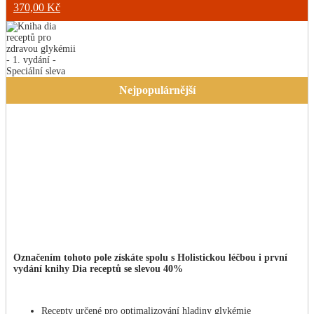
Původní
370,00
Kč
cena
Aktuální
byla:
cena
619,00 Kč.
je:
370,00 Kč.
Nejpopulárnější
Označením tohoto pole získáte spolu s Holistickou léčbou i první
vydání knihy Dia receptů se slevou 40%
Recepty určené pro optimalizování hladiny glykémie