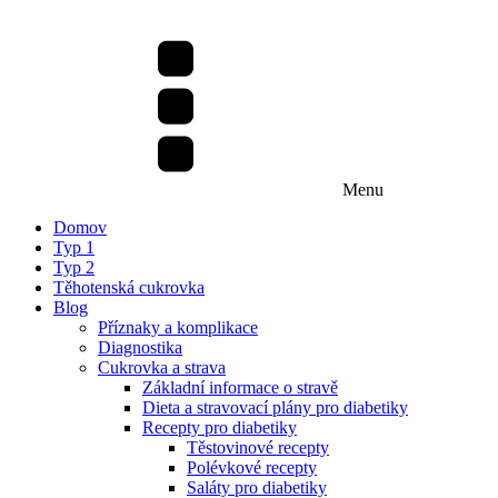
Menu
Domov
Typ 1
Typ 2
Těhotenská cukrovka
Blog
Příznaky a komplikace
Diagnostika
Cukrovka a strava
Základní informace o stravě
Dieta a stravovací plány pro diabetiky
Recepty pro diabetiky
Těstovinové recepty
Polévkové recepty
Saláty pro diabetiky