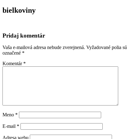
bielkoviny
Pridaj komentár
Vaša e-mailová adresa nebude zverejnená.
Vyžadované polia sú
označené
*
Komentár
*
Meno
*
E-mail
*
Adresa webu