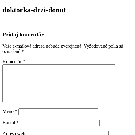
doktorka-drzi-donut
Pridaj komentár
Vaša e-mailová adresa nebude zverejnená.
Vyžadované polia sú
označené
*
Komentár
*
Meno
*
E-mail
*
Adresa webu