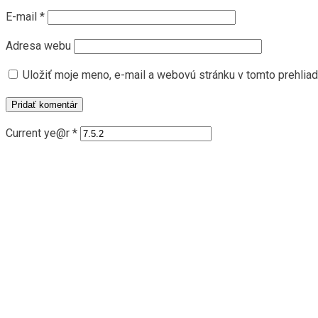
E-mail
*
Adresa webu
Uložiť moje meno, e-mail a webovú stránku v tomto prehlia
Current ye@r
*