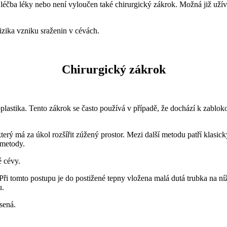
 léčba léky nebo není vyloučen také chirurgický zákrok. Možná již uží
izika vzniku sraženin v cévách.
Chirurgický zákrok
ioplastika. Tento zákrok se často používá v případě, že dochází k zablo
erý má za úkol rozšířit zúžený prostor. Mezi další metodu patří klasick
 metody.
é cévy.
Při tomto postupu je do postižené tepny vložena malá dutá trubka na ní
u.
sená.