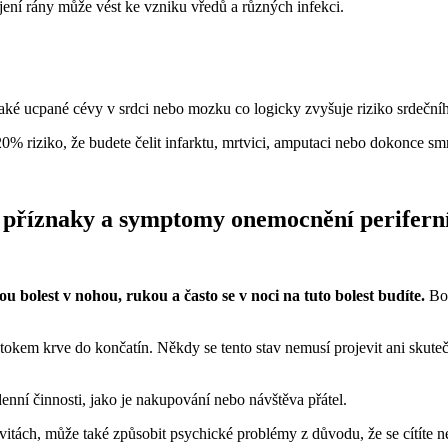
jení rány může vést ke vzniku vředů a různých infekci.
také ucpané cévy v srdci nebo mozku co logicky zvyšuje riziko srdeční
 riziko, že budete čelit infarktu, mrtvici, amputaci nebo dokonce smrti
 příznaky a symptomy onemocnění periferní
nou bolest v nohou, rukou a často se v noci na tuto bolest budíte.
Bol
ůtokem krve do končatín. Někdy se tento stav nemusí projevit ani skut
ní činnosti, jako je nakupování nebo návštěva přátel.
vitách, může také způsobit psychické problémy z důvodu, že se cítíte 