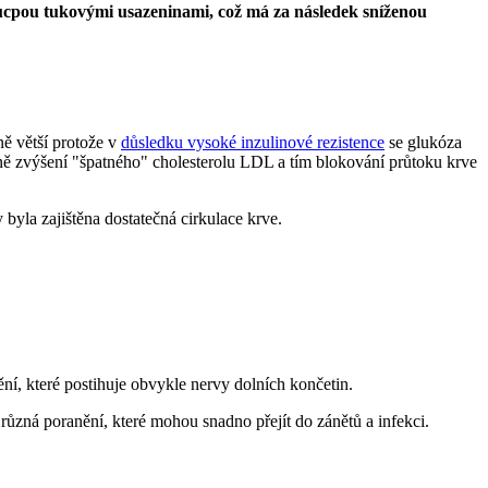
 ucpou tukovými usazeninami, což má za následek sníženou
ě větší protože v
důsledku vysoké inzulinové rezistence
se glukóza
tně zvýšení "špatného" cholesterolu LDL a tím blokování průtoku krve
byla zajištěna dostatečná cirkulace krve.
, které postihuje obvykle nervy dolních končetin.
různá poranění, které mohou snadno přejít do zánětů a infekci.