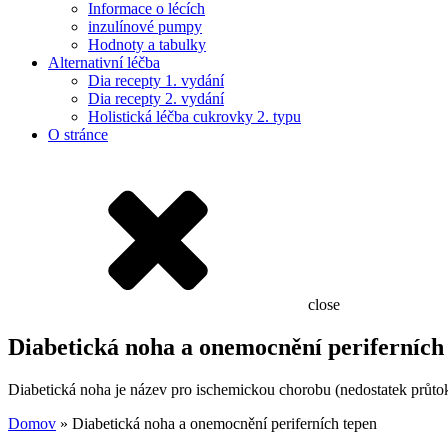
Informace o lécích
inzulínové pumpy
Hodnoty a tabulky
Alternativní léčba
Dia recepty 1. vydání
Dia recepty 2. vydání
Holistická léčba cukrovky 2. typu
O stránce
close
Diabetická noha a onemocnění periferních
Diabetická noha je název pro ischemickou chorobu (nedostatek průtok
Domov
»
Diabetická noha a onemocnění periferních tepen