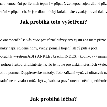
na onemocnění periferních tepen i v případě, že nepociťujete žádné pří
cnění v případech, že jste dlouhodobý kuřák, máte vysoký krevní tlak, v
Jak probíhá toto vyšetření?
to onemocnění se vás bude ptát různé otázky aby zjistil zda máte přízn
aky např. studené nohy, vředy, pomalé hojení, slabý puls a pod.
oporučit k vyšetření ABI ( ANKLE / brachii INDEX - kotníkový / ramenn
 nohou i rukou přibližně stejná. To je nutné pro získání přesných výsle
 nohou pomocí Dopplerovské metody. Toto zařízení využívá ultrazvuk n
ípadná nesrovnalost může být způsobena právě onemocněním periferníc
Jak probíhá léčba?