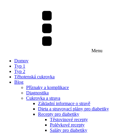
Menu
Domov
Typ 1
Typ 2
Těhotenská cukrovka
Blog
Příznaky a komplikace
Diagnostika
Cukrovka a strava
Základní informace o stravě
Dieta a stravovací plány pro diabetiky
Recepty pro diabetiky
Těstovinové recepty
Polévkové recepty
Saláty pro diabetiky