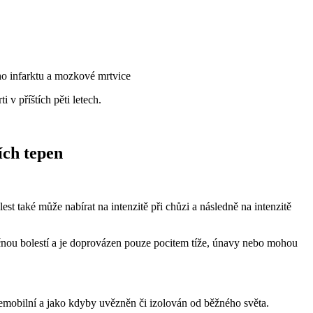
ho infarktu a mozkové mrtvice
 v příštích pěti letech.
ch tepen
est také může nabírat na intenzitě při chůzi a následně na intenzitě
ečnou bolestí a je doprovázen pouze pocitem tíže, únavy nebo mohou
nemobilní a jako kdyby uvězněn či izolován od běžného světa.