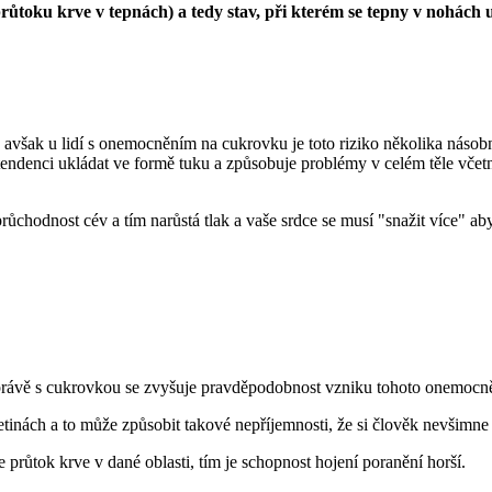
růtoku krve v tepnách) a tedy stav, při kterém se tepny v nohách
avšak u lidí s onemocněním na cukrovku je toto riziko několika násobn
tendenci ukládat ve formě tuku a způsobuje problémy v celém těle vče
hodnost cév a tím narůstá tlak a vaše srdce se musí "snažit více" aby 
rávě s cukrovkou se zvyšuje pravděpodobnost vzniku tohoto onemocnění
inách a to může způsobit takové nepříjemnosti, že si člověk nevšimne 
průtok krve v dané oblasti, tím je schopnost hojení poranění horší.