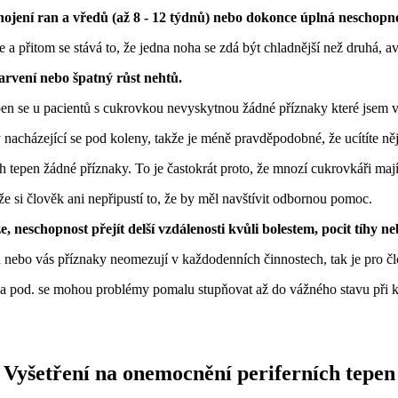
ojení ran a vředů (až 8 - 12 týdnů) nebo dokonce úplná neschopno
 přitom se stává to, že jedna noha se zdá být chladnější než druhá, av
arvení nebo špatný růst nehtů.
epen se u pacientů s cukrovkou nevyskytnou žádné příznaky které jsem 
acházející se pod koleny, takže je méně pravděpodobné, že ucítíte něj
tepen žádné příznaky. To je častokrát proto, že mnozí cukrovkáři mají n
 si člověk ani nepřipustí to, že by měl navštívit odbornou pomoc.
e, neschopnost přejít delší vzdálenosti kvůli bolestem, pocit tíhy 
nebo vás příznaky neomezují v každodenních činnostech, tak je pro č
 a pod. se mohou problémy pomalu stupňovat až do vážného stavu při k
Vyšetření na onemocnění periferních tepen