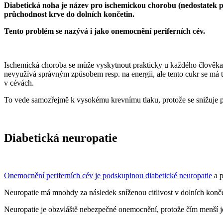
Diabetická noha je název pro ischemickou chorobu (nedostatek p
průchodnost krve do dolních končetin.
Tento problém se nazývá i jako onemocnění periferních cév.
Ischemická choroba se může vyskytnout prakticky u každého člověka 
nevyužívá správným způsobem resp. na energii, ale tento cukr se má 
v cévách.
To vede samozřejmě k vysokému krevnímu tlaku, protože se snižuje průc
Diabetická neuropatie
Onemocnění periferních cév je podskupinou diabetické neuropatie
a p
Neuropatie má mnohdy za následek sníženou citlivost v dolních končet
Neuropatie je obzvláště nebezpečné onemocnění, protože čím menší je 