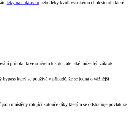
váte
léky na cukrovku
nebo léky kvůli vysokému cholesterolu které
kování průtoku krve směrem k srdci, ale také může být zákrok
ý bypass který se používá v případě, že se jedná o vážnější
ž jsou umístěny rotující kotouče díky kterým se odstraňuje povlak ze