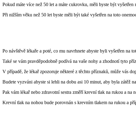
Pokud máte více než 50 let a máte cukrovku, měli byste být vyšetřen 
Při nižším věku než 50 let byste měli být také vyšetřen na toto onemo
Po návštěvě lékaře a poté, co mu navrhnete abyste byli vyšetřen na to
Také se vám pravděpodobně podívá na vaše nohy a zhodnotí tyto přízn
V případě, že lékař zpozoruje některé z těchto příznaků, může vás d
Budete vyzváni abyste si lehli na dobu asi 10 minut, aby byla zátěž na
Pak vám lékař nebo zdravotní sestra změří krevní tlak na rukou a na
Krevní tlak na nohou bude porovnán s krevním tlakem na rukou a př