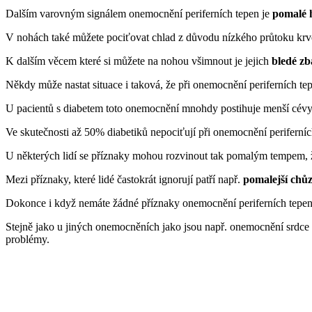
Dalším varovným signálem onemocnění periferních tepen je
pomalé h
V nohách také můžete pociťovat chlad z důvodu nízkého průtoku krve a
K dalším věcem které si můžete na nohou všimnout je jejich
bledé zb
Někdy může nastat situace i taková, že při onemocnění periferních t
U pacientů s diabetem toto onemocnění mnohdy postihuje menší cévy n
Ve skutečnosti až 50% diabetiků nepociťují při onemocnění periferních 
U některých lidí se příznaky mohou rozvinout tak pomalým tempem, že
Mezi příznaky, které lidé častokrát ignorují patří např.
pomalejší chůz
Dokonce i když nemáte žádné příznaky onemocnění periferních tepen 
Stejně jako u jiných onemocněních jako jsou např. onemocnění srdce
problémy.