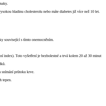
znaky.
ysokou hladinu cholesterolu nebo máte diabetes již více než 10 let.
aky související s tímto onemocněním.
í index). Toto vyšetření je bezbolestné a trvá kolem 20 až 30 minut
dků.
a snímání průtoku krve.
h tepen.