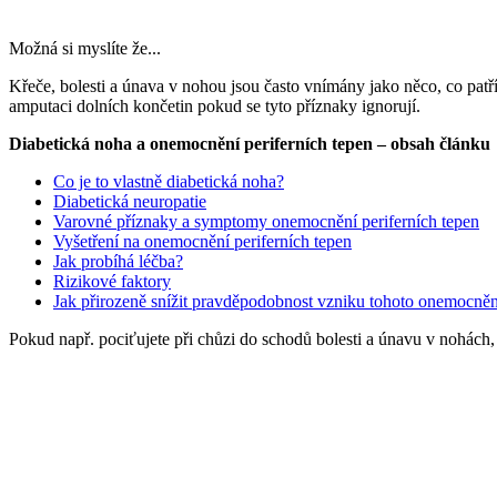
Možná si myslíte že...
Křeče, bolesti a únava v nohou jsou často vnímány jako něco, co patř
amputaci dolních končetin pokud se tyto příznaky ignorují.
Diabetická noha a onemocnění periferních tepen – obsah článku
Co je to vlastně diabetická noha?
Diabetická neuropatie
Varovné příznaky a symptomy onemocnění periferních tepen
Vyšetření na onemocnění periferních tepen
Jak probíhá léčba?
Rizikové faktory
Jak přirozeně snížit pravděpodobnost vzniku tohoto onemocněn
Pokud např. pociťujete při chůzi do schodů bolesti a únavu v nohách, i