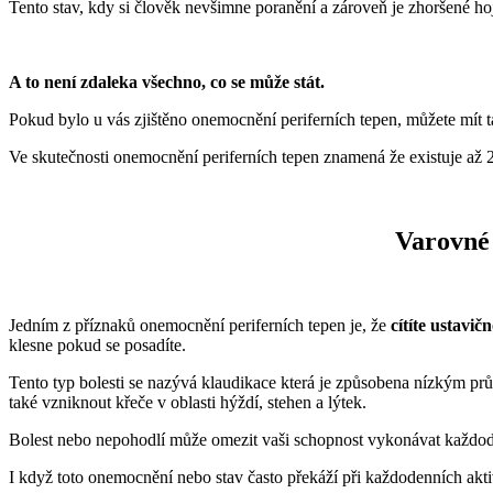
Tento stav, kdy si člověk nevšimne poranění a zároveň je zhoršené ho
A to není zdaleka všechno, co se může stát.
Pokud bylo u vás zjištěno onemocnění periferních tepen, můžete mít 
Ve skutečnosti onemocnění periferních tepen znamená že existuje až 20%
Varovné
Jedním z příznaků onemocnění periferních tepen je, že
cítíte ustavič
klesne pokud se posadíte.
Tento typ bolesti se nazývá klaudikace která je způsobena nízkým pr
také vzniknout křeče v oblasti hýždí, stehen a lýtek.
Bolest nebo nepohodlí může omezit vaši schopnost vykonávat každoden
I když toto onemocnění nebo stav často překáží při každodenních akti