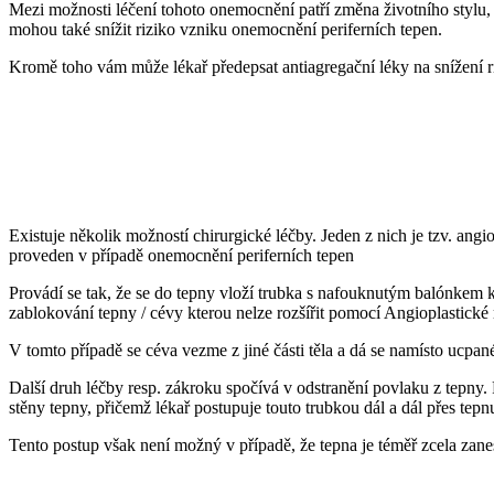
Mezi možnosti léčení tohoto onemocnění patří změna životního stylu,
mohou také snížit riziko vzniku onemocnění periferních tepen.
Kromě toho vám může lékař předepsat antiagregační léky na snížení r
Existuje několik možností chirurgické léčby. Jeden z nich je tzv. ang
proveden v případě onemocnění periferních tepen
Provádí se tak, že se do tepny vloží trubka s nafouknutým balónkem kt
zablokování tepny / cévy kterou nelze rozšířit pomocí Angioplastické
V tomto případě se céva vezme z jiné části těla a dá se namísto ucpan
Další druh léčby resp. zákroku spočívá v odstranění povlaku z tepny. 
stěny tepny, přičemž lékař postupuje touto trubkou dál a dál přes tepn
Tento postup však není možný v případě, že tepna je téměř zcela zane