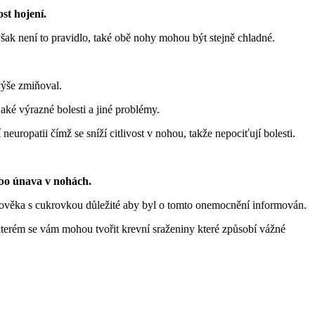
st hojení.
šak není to pravidlo, také obě nohy mohou být stejně chladné.
výše zmiňoval.
aké výrazné bolesti a jiné problémy.
europatii čímž se sníží citlivost v nohou, takže nepociťují bolesti.
nebo únava v nohách.
lověka s cukrovkou důležité aby byl o tomto onemocnění informován.
terém se vám mohou tvořit krevní sraženiny které způsobí vážné