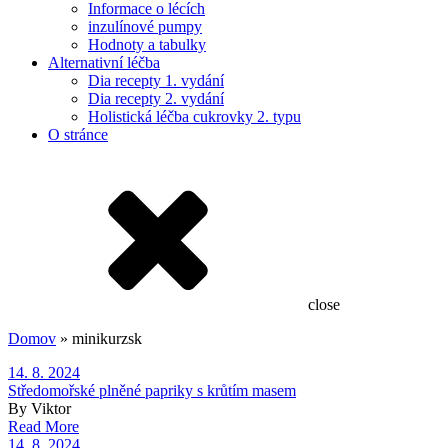
Informace o lécích
inzulínové pumpy
Hodnoty a tabulky
Alternativní léčba
Dia recepty 1. vydání
Dia recepty 2. vydání
Holistická léčba cukrovky 2. typu
O stránce
close
Domov
»
minikurzsk
14. 8. 2024
Středomořské plněné papriky s krůtím masem
By Viktor
Read More
14. 8. 2024