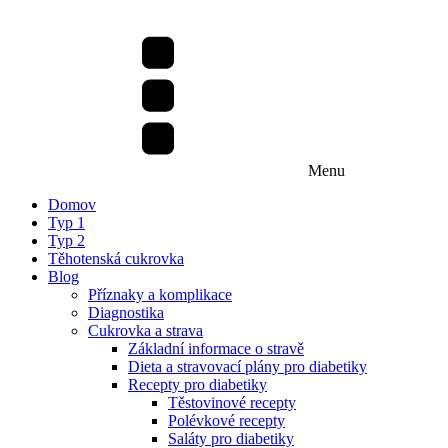
Menu
Domov
Typ 1
Typ 2
Těhotenská cukrovka
Blog
Příznaky a komplikace
Diagnostika
Cukrovka a strava
Základní informace o stravě
Dieta a stravovací plány pro diabetiky
Recepty pro diabetiky
Těstovinové recepty
Polévkové recepty
Saláty pro diabetiky