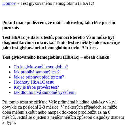
Domov
»
Test glykovaného hemoglobinu (HbA1c)
Pokud máte podezření, že máte cukrovku, tak čtěte prosím
pozorně.
Test HbA1c je další z testů, pomocí kterého Vám může být
diagnostikována cukrovka. Tento test se někdy také označuje
jako test glykovaného hemoglobinu nebo A1c test.
Test glykovaného hemoglobinu (HbA1c) – obsah článku
Co je glykovaný hemoglobin?
Jak probíhá samotný test?
Jak se připravit před testem?
Hodnoty HbA1C testu
Kdy je třeba provést test?
Jak dlouho trvá samotné vyšetření?
Při tomto testu se zjišťuje Vaše průměrná hladina glukózy v krvi
obvykle za poslední 2-3 měsíce. V některých případech se může
doba měření zkrátit nebo naopak dokonce prodloužit až na 6
měsíců. Jedná se o jeden z nejúčinnějších způsobů diagnózy diabetu
2. typu.