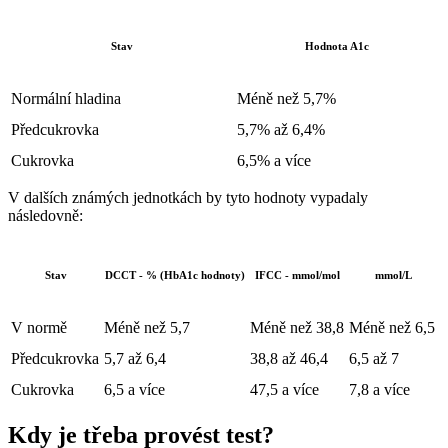
Stav
Hodnota A1c
Normální hladina
Méně než 5,7%
Předcukrovka
5,7% až 6,4%
Cukrovka
6,5% a více
V dalších známých jednotkách by tyto hodnoty vypadaly
následovně:
Stav
DCCT - % (HbA1c hodnoty)
IFCC - mmol/mol
mmol/L
V normě
Méně než 5,7
Méně než 38,8
Méně než 6,5
Předcukrovka
5,7 až 6,4
38,8 až 46,4
6,5 až 7
Cukrovka
6,5 a více
47,5 a více
7,8 a více
Kdy je třeba provést test?