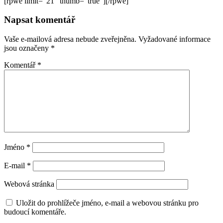
[rpwe limit="21" thumb="true"][/rpwe]
Napsat komentář
Vaše e-mailová adresa nebude zveřejněna.
Vyžadované informace
jsou označeny
*
Komentář
*
Jméno
*
E-mail
*
Webová stránka
Uložit do prohlížeče jméno, e-mail a webovou stránku pro
budoucí komentáře.