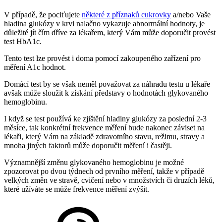
V případě, že pociťujete
některé z příznaků cukrovky
a/nebo Vaše
hladina glukózy v krvi nalačno vykazuje abnormální hodnoty, je
důležité jít čím dříve za lékařem, který Vám může doporučit provést
test HbA1c.
Tento test lze provést i doma pomocí zakoupeného zařízení pro
měření A1c hodnot.
Domácí test by se však neměl považovat za náhradu testu u lékaře
avšak může sloužit k získání představy o hodnotách glykovaného
hemoglobinu.
I když se test používá ke zjištění hladiny glukózy za poslední 2-3
měsíce, tak konkrétní frekvence měření bude nakonec záviset na
lékaři, který Vám na základě zdravotního stavu, režimu, stravy a
mnoha jiných faktorů může doporučit měření i častěji.
Významnější změnu glykovaného hemoglobinu je možné
zpozorovat po dvou týdnech od prvního měření, takže v případě
velkých změn ve stravě, cvičení nebo v množstvích či druzích léků,
které užíváte se může frekvence měření zvýšit.