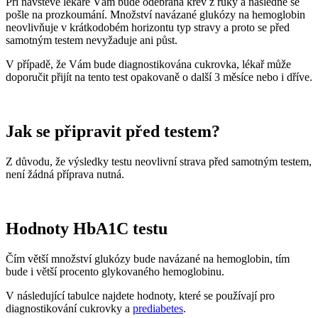
Při návštěvě lékaře Vám bude odebrána krev z ruky a následně se
pošle na prozkoumání. Množství navázané glukózy na hemoglobin
neovlivňuje v krátkodobém horizontu typ stravy a proto se před
samotným testem nevyžaduje ani půst.
V případě, že Vám bude diagnostikována cukrovka, lékař může
doporučit přijít na tento test opakovaně o další 3 měsíce nebo i dříve.
Jak se připravit před testem?
Z důvodu, že výsledky testu neovlivní strava před samotným testem,
není žádná příprava nutná.
Hodnoty HbA1C testu
Čím větší množství glukózy bude navázané na hemoglobin, tím
bude i větší procento glykovaného hemoglobinu.
V následující tabulce najdete hodnoty, které se používají pro
diagnostikování cukrovky a
prediabetes
.