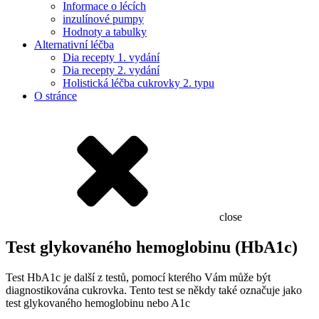
Informace o lécích
inzulínové pumpy
Hodnoty a tabulky
Alternativní léčba
Dia recepty 1. vydání
Dia recepty 2. vydání
Holistická léčba cukrovky 2. typu
O stránce
close
Test glykovaného hemoglobinu (HbA1c)
Test HbA1c je další z testů, pomocí kterého Vám může být
diagnostikována cukrovka. Tento test se někdy také označuje jako
test glykovaného hemoglobinu nebo A1c