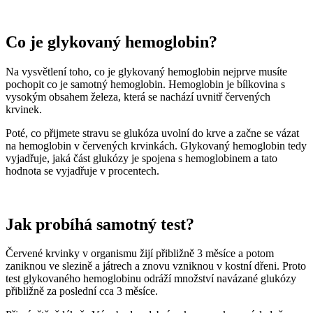
Co je glykovaný hemoglobin?
Na vysvětlení toho, co je glykovaný hemoglobin nejprve musíte
pochopit co je samotný hemoglobin. Hemoglobin je bílkovina s
vysokým obsahem železa, která se nachází uvnitř červených
krvinek.
Poté, co přijmete stravu se glukóza uvolní do krve a začne se vázat
na hemoglobin v červených krvinkách. Glykovaný hemoglobin tedy
vyjadřuje, jaká část glukózy je spojena s hemoglobinem a tato
hodnota se vyjadřuje v procentech.
Jak probíhá samotný test?
Červené krvinky v organismu žijí přibližně 3 měsíce a potom
zaniknou ve slezině a játrech a znovu vzniknou v kostní dřeni. Proto
test glykovaného hemoglobinu odráží množství navázané glukózy
přibližně za poslední cca 3 měsíce.