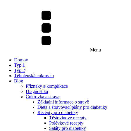
Menu
Domov
Typ 1
Typ 2
Těhotenská cukrovka
Blog
Příznaky a komplikace
Diagnostika
Cukrovka a strava
Základní informace o stravě
Dieta a stravovací plány pro diabetiky
Recepty pro diabetiky
Těstovinové recepty
Polévkové recepty
Saláty pro diabetiky