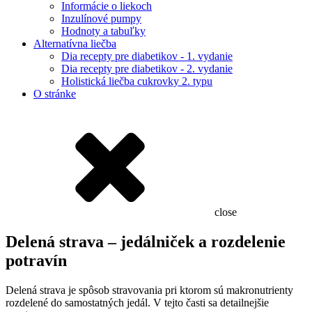
Informácie o liekoch
Inzulínové pumpy
Hodnoty a tabuľky
Alternatívna liečba
Dia recepty pre diabetikov - 1. vydanie
Dia recepty pre diabetikov - 2. vydanie
Holistická liečba cukrovky 2. typu
O stránke
close
Delená strava – jedálniček a rozdelenie
potravín
Delená strava je spôsob stravovania pri ktorom sú makronutrienty
rozdelené do samostatných jedál. V tejto časti sa detailnejšie