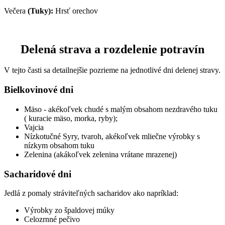
Večera
(Tuky):
Hrsť orechov
Delená strava a rozdelenie potravín
V tejto časti sa detailnejšie pozrieme na jednotlivé dni delenej stravy.
Bielkovinové dni
Mäso - akékoľvek chudé s malým obsahom nezdravého tuku
( kuracie mäso, morka, ryby);
Vajcia
Nízkotučné Syry, tvaroh, akékoľvek mliečne výrobky s
nízkym obsahom tuku
Zelenina (akákoľvek zelenina vrátane mrazenej)
Sacharidové dni
Jedlá z pomaly stráviteľných sacharidov ako napríklad:
Výrobky zo špaldovej múky
Celozrnné pečivo