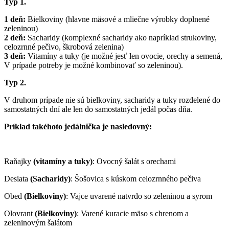
Typ 1.
1 deň:
Bielkoviny (hlavne mäsové a mliečne výrobky doplnené
zeleninou)
2 deň:
Sacharidy (komplexné sacharidy ako napríklad strukoviny,
celozrnné pečivo, škrobová zelenina)
3 deň:
Vitamíny a tuky (je možné jesť len ovocie, orechy a semená,
V prípade potreby je možné kombinovať so zeleninou).
Typ 2.
V druhom prípade nie sú bielkoviny, sacharidy a tuky rozdelené do
samostatných dní ale len do samostatných jedál počas dňa.
Príklad takéhoto jedálnička je nasledovný:
Raňajky
(vitamíny a tuky)
: Ovocný šalát s orechami
Desiata
(Sacharidy)
: Šošovica s kúskom celozrnného pečiva
Obed
(Bielkoviny)
:
Vajce uvarené natvrdo so zeleninou a syrom
Olovrant
(Bielkoviny)
: Varené kuracie mäso s chrenom a
zeleninovým šalátom