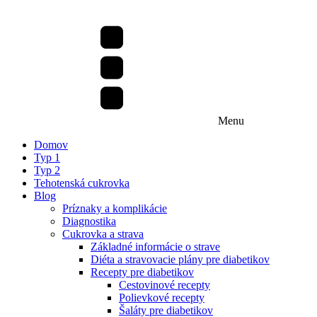
Menu
Domov
Typ 1
Typ 2
Tehotenská cukrovka
Blog
Príznaky a komplikácie
Diagnostika
Cukrovka a strava
Základné informácie o strave
Diéta a stravovacie plány pre diabetikov
Recepty pre diabetikov
Cestovinové recepty
Polievkové recepty
Šaláty pre diabetikov