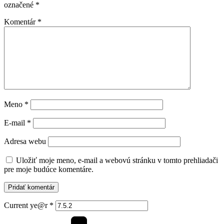
označené
*
Komentár
*
Meno
*
E-mail
*
Adresa webu
Uložiť moje meno, e-mail a webovú stránku v tomto prehliadači
pre moje budúce komentáre.
Current ye@r
*