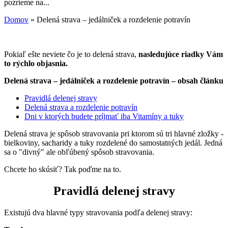
pozrieme na...
Domov
»
Delená strava – jedálniček a rozdelenie potravín
Pokiaľ ešte neviete čo je to delená strava,
nasledujúce riadky Vám
to rýchlo objasnia.
Delená strava – jedálniček a rozdelenie potravín – obsah článku
Pravidlá delenej stravy
Delená strava a rozdelenie potravín
Dni v ktorých budete príjmať iba Vitamíny a tuky
Delená strava je spôsob stravovania pri ktorom sú tri hlavné zložky -
bielkoviny, sacharidy a tuky rozdelené do samostatných jedál. Jedná
sa o "divný" ale obľúbený spôsob stravovania.
Chcete ho skúsiť? Tak poďme na to.
Pravidlá delenej stravy
Existujú dva hlavné typy stravovania podľa delenej stravy: