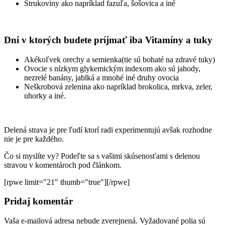
Strukoviny ako napríklad fazuľa, šošovica a iné
Dni v ktorých budete príjmať iba Vitamíny a tuky
Akékoľvek orechy a semienka(tie sú bohaté na zdravé tuky)
Ovocie s nízkym glykemickým indexom ako sú jahody,
nezrelé banány, jablká a mnohé iné druhy ovocia
Neškrobová zelenina ako napríklad brokolica, mrkva, zeler,
uhorky a iné.
Delená strava je pre ľudí ktorí radi experimentujú avšak rozhodne
nie je pre každého.
Čo si myslíte vy? Podeľte sa s vašimi skúsenosťami s delenou
stravou v komentároch pod článkom.
[rpwe limit="21" thumb="true"][/rpwe]
Pridaj komentár
Vaša e-mailová adresa nebude zverejnená.
Vyžadované polia sú