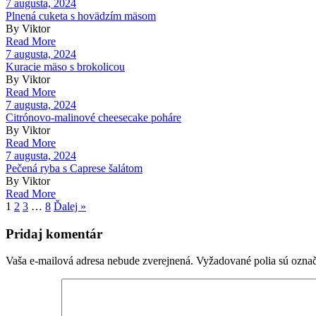
7 augusta, 2024
Plnená cuketa s hovädzím mäsom
By Viktor
Read More
7 augusta, 2024
Kuracie mäso s brokolicou
By Viktor
Read More
7 augusta, 2024
Citrónovo-malinové cheesecake poháre
By Viktor
Read More
7 augusta, 2024
Pečená ryba s Caprese šalátom
By Viktor
Read More
1
2
3
…
8
Ďalej »
Pridaj komentár
Vaša e-mailová adresa nebude zverejnená.
Vyžadované polia sú ozna