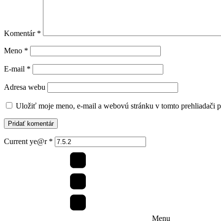
Komentár
*
Meno
*
E-mail
*
Adresa webu
Uložiť moje meno, e-mail a webovú stránku v tomto prehliadači 
Current ye@r
*
Menu