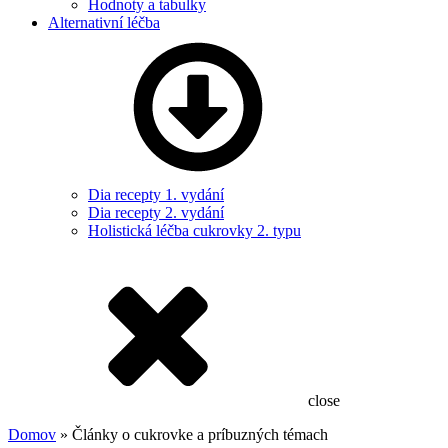
Hodnoty a tabulky
Alternativní léčba
Dia recepty 1. vydání
Dia recepty 2. vydání
Holistická léčba cukrovky 2. typu
close
Domov
»
Články o cukrovke a príbuzných témach