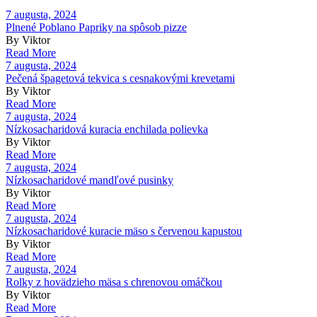
7 augusta, 2024
Plnené Poblano Papriky na spôsob pizze
By Viktor
Read More
7 augusta, 2024
Pečená špagetová tekvica s cesnakovými krevetami
By Viktor
Read More
7 augusta, 2024
Nízkosacharidová kuracia enchilada polievka
By Viktor
Read More
7 augusta, 2024
Nízkosacharidové mandľové pusinky
By Viktor
Read More
7 augusta, 2024
Nízkosacharidové kuracie mäso s červenou kapustou
By Viktor
Read More
7 augusta, 2024
Rolky z hovädzieho mäsa s chrenovou omáčkou
By Viktor
Read More