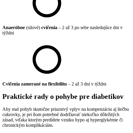
Anaeróbne
(silové)
cvičenia
– 2 až 3 po sebe nasledujúce dni v
týždni
Cvičenia zamerané na flexibilitu
– 2 až 3 dni v týždni
Praktické rady o pohybe pre diabetikov
Aby mal pohyb skutočne priaznivý vplyv na kompenzáciu aj liečbu
cukrovky, je pri ňom potrebné dodržiavať niekoľko dôležitých
zásad, vďaka ktorým predídete vzniku hypo aj hyperglykémie či
chronickým komplikáciám.