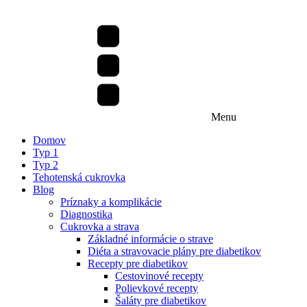
Menu
Domov
Typ 1
Typ 2
Tehotenská cukrovka
Blog
Príznaky a komplikácie
Diagnostika
Cukrovka a strava
Základné informácie o strave
Diéta a stravovacie plány pre diabetikov
Recepty pre diabetikov
Cestovinové recepty
Polievkové recepty
Šaláty pre diabetikov