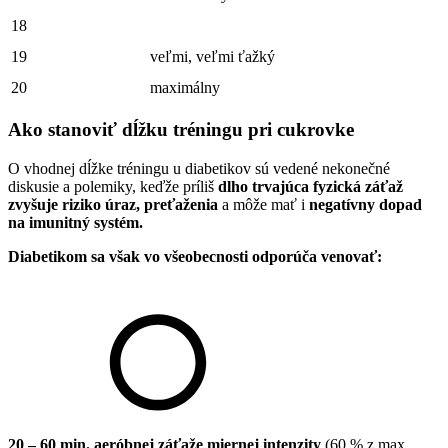
18
19
veľmi, veľmi ťažký
20
maximálny
Ako stanoviť dĺžku tréningu pri cukrovke
O vhodnej dĺžke tréningu u diabetikov sú vedené nekonečné
diskusie a polemiky, keďže príliš
dlho trvajúca fyzická záťaž
zvyšuje riziko úraz, preťaženia
a môže mať i
negatívny dopad
na imunitný systém.
Diabetikom sa však vo všeobecnosti odporúča venovať:
20 – 60 min. aeróbnej záťaže miernej intenzity
(60 % z max.