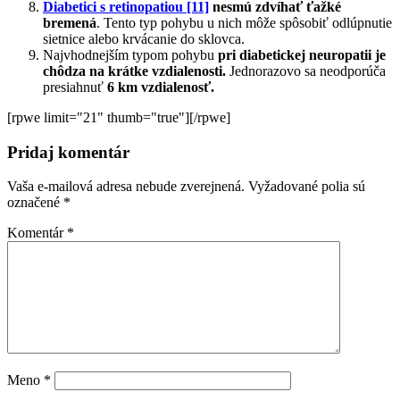
Diabetici s retinopatiou
[11]
nesmú zdvíhať ťažké
bremená
. Tento typ pohybu u nich môže spôsobiť odlúpnutie
sietnice alebo krvácanie do sklovca.
Najvhodnejším typom pohybu
pri diabetickej neuropatii je
chôdza na krátke vzdialenosti.
Jednorazovo sa neodporúča
presiahnuť
6 km vzdialenosť.
[rpwe limit="21" thumb="true"][/rpwe]
Pridaj komentár
Vaša e-mailová adresa nebude zverejnená.
Vyžadované polia sú
označené
*
Komentár
*
Meno
*