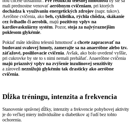
ňou chcete dosiahnuť.
Pre redukciu telesnej hmotnosti
by ste sa
mali prednostne venovať
aeróbnym cvičeniam
, pri ktorých
dochádza k využívaniu energetických zdrojov
(napr. tukov).
Aeróbne cvičenia, ako
beh, cyklistika, rýchla chôdza, skákanie
cez švihadlo či aerobik
, majú
pozitívny vplyv na
kardiovaskulárny systém
. Pozor,
stoja za najvýraznejším
poklesom glykémie
.
Pokiaľ máte ideálnu telesnú hmotnosť a
chcete zapracovať na
budovaní svalovej hmoty, zamerajte sa na anaeróbne alebo tzv.
záťažové, posilňovacie cvičenia
. Avšak, ako bolo uvedené vyššie,
pri cukrovke by ste to s nimi nemali preháňať. Anaeróbne cvičenia
majú priaznivý vplyv na zvýšenie inzulínovej senzitivity
a zároveň
neznižujú glykémiu tak drasticky ako aeróbne
cvičenia
.
Dĺžka tréningu, intenzita a frekvencia
Stanovenie správnej dĺžky, intenzity a frekvencie pohybovej aktivity
je do veľkej miery individuálne u diabetikov aj ľudí bez tohto
ochorenia.