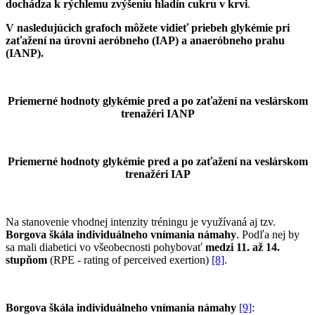
dochádza k rýchlemu zvýšeniu hladín cukru v krvi
.
V nasledujúcich grafoch môžete vidieť priebeh glykémie pri
zaťažení na úrovni aeróbneho (IAP) a anaeróbneho prahu
(IANP).
Priemerné hodnoty glykémie pred a po zaťažení na veslárskom
trenažéri IANP
Priemerné hodnoty glykémie pred a po zaťažení na veslárskom
trenažéri IAP
Na stanovenie vhodnej intenzity tréningu je využívaná aj tzv.
Borgova škála individuálneho vnímania námahy
. Podľa nej by
sa mali diabetici vo všeobecnosti pohybovať
medzi 11. až 14.
stupňom
(RPE - rating of perceived exertion)
[8]
.
Borgova škála individuálneho vnímania námahy
[9]
: