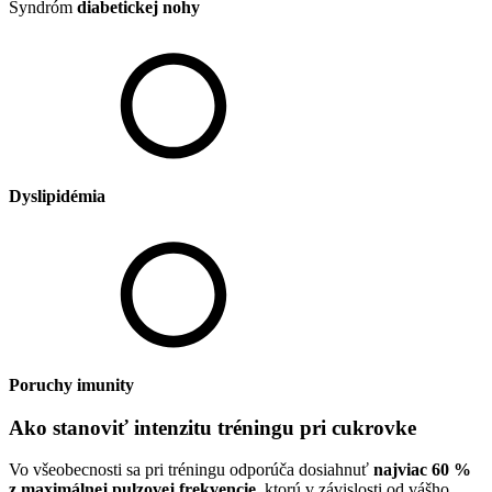
Syndróm
diabetickej nohy
Dyslipidémia
Poruchy imunity
Ako stanoviť intenzitu tréningu pri cukrovke
Vo všeobecnosti sa pri tréningu odporúča dosiahnuť
najviac 60 %
z maximálnej pulzovej frekvencie
, ktorú v závislosti od vášho