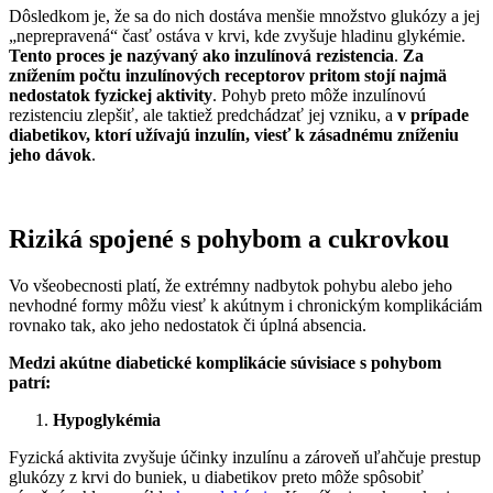
Dôsledkom je, že sa do nich dostáva menšie množstvo glukózy a jej
„neprepravená“ časť ostáva v krvi, kde zvyšuje hladinu glykémie.
Tento proces je nazývaný ako inzulínová rezistencia
.
Za
znížením počtu inzulínových receptorov pritom stojí najmä
nedostatok fyzickej aktivity
. Pohyb preto môže inzulínovú
rezistenciu zlepšiť, ale taktiež predchádzať jej vzniku, a
v prípade
diabetikov, ktorí užívajú inzulín, viesť k zásadnému zníženiu
jeho dávok
.
Riziká spojené s pohybom a cukrovkou
Vo všeobecnosti platí, že extrémny nadbytok pohybu alebo jeho
nevhodné formy môžu viesť k akútnym i chronickým komplikáciám
rovnako tak, ako jeho nedostatok či úplná absencia.
Medzi akútne diabetické komplikácie súvisiace s pohybom
patrí:
Hypoglykémia
Fyzická aktivita zvyšuje účinky inzulínu a zároveň uľahčuje prestup
glukózy z krvi do buniek, u diabetikov preto môže spôsobiť