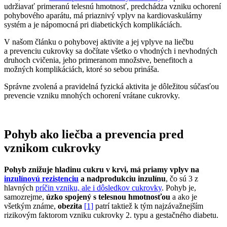
udržiavať primeranú telesnú hmotnosť, predchádza vzniku ochorení
pohybového aparátu, má priaznivý vplyv na kardiovaskulárny
systém a je nápomocná pri diabetických komplikáciách.
V našom článku o pohybovej aktivite a jej vplyve na liečbu
a prevenciu cukrovky sa dočítate všetko o vhodných i nevhodných
druhoch cvičenia, jeho primeranom množstve, benefitoch a
možných komplikáciách, ktoré so sebou prináša.
Správne zvolená a pravidelná fyzická aktivita je dôležitou súčasťou
prevencie vzniku mnohých ochorení vrátane cukrovky.
Pohyb ako liečba a prevencia pred
vznikom cukrovky
Pohyb znižuje hladinu cukru v krvi, má priamy vplyv na
inzulínovú rezistenciu
a nadprodukciu inzulínu
, čo sú 3 z
hlavných
príčin vzniku, ale i dôsledkov cukrovky
. Pohyb je,
samozrejme,
úzko spojený s telesnou hmotnosťou
a ako je
všetkým známe,
obezita
[1]
patrí taktiež k tým najzávažnejším
rizikovým faktorom vzniku cukrovky 2. typu a gestačného diabetu.