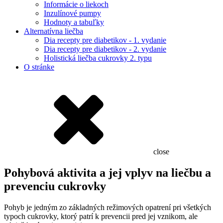
Informácie o liekoch
Inzulínové pumpy
Hodnoty a tabuľky
Alternatívna liečba
Dia recepty pre diabetikov - 1. vydanie
Dia recepty pre diabetikov - 2. vydanie
Holistická liečba cukrovky 2. typu
O stránke
close
Pohybová aktivita a jej vplyv na liečbu a
prevenciu cukrovky
Pohyb je jedným zo základných režimových opatrení pri všetkých
typoch cukrovky, ktorý patrí k prevencii pred jej vznikom, ale