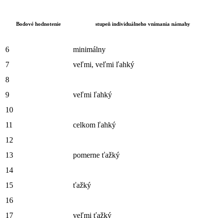
Bodové hodnotenie
stupeň individuálneho vnímania námahy
6
minimálny
7
veľmi, veľmi ľahký
8
9
veľmi ľahký
10
11
celkom ľahký
12
13
pomerne ťažký
14
15
ťažký
16
17
veľmi ťažký