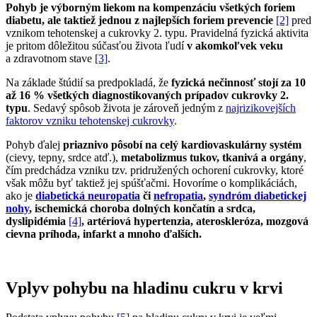
Pohyb je výborným liekom na kompenzáciu všetkých foriem
diabetu, ale taktiež jednou z najlepších foriem prevencie
[2]
pred
vznikom tehotenskej a cukrovky 2. typu. Pravidelná fyzická aktivita
je pritom dôležitou súčasťou života ľudí
v akomkoľvek veku
a zdravotnom stave
[3]
.
Na základe štúdií sa predpokladá, že
fyzická nečinnosť stojí za 10
až 16 % všetkých diagnostikovaných prípadov cukrovky 2.
typu
. Sedavý spôsob života je zároveň jedným z
najrizikovejších
faktorov vzniku tehotenskej cukrovky
.
Pohyb ďalej
priaznivo pôsobí na celý kardiovaskulárny systém
(cievy, tepny, srdce atď.),
metabolizmus tukov, tkanivá a orgány
,
čím predchádza vzniku tzv. pridružených ochorení cukrovky, ktoré
však môžu byť taktiež jej spúšťačmi. Hovoríme o komplikáciách,
ako je
diabetická neuropatia
či
nefropatia
,
syndróm diabetickej
nohy
, ischemická choroba dolných končatín a srdca,
dyslipidémia
[4]
, artériová hypertenzia, ateroskleróza, mozgová
cievna príhoda, infarkt a mnoho ďalších.
Vplyv pohybu na hladinu cukru v krvi