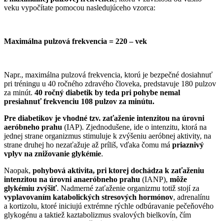
veku vypočítate pomocou nasledujúceho vzorca:
Maximálna pulzová frekvencia = 220 – vek
Napr., maximálna pulzová frekvencia, ktorú je bezpečné dosiahnuť
pri tréningu u 40 ročného zdravého človeka, predstavuje 180 pulzov
za minút.
40 ročný diabetik by teda pri pohybe nemal
presiahnuť frekvenciu 108 pulzov za minútu.
Pre diabetikov je vhodné tzv. zaťaženie intenzitou na úrovni
aeróbneho prahu
(IAP). Zjednodušene, ide o intenzitu, ktorá na
jednej strane organizmus stimuluje k zvýšeniu aeróbnej aktivity, na
strane druhej ho nezaťažuje až príliš, vďaka čomu má
priaznivý
vplyv na znižovanie glykémie
.
Naopak,
pohybová aktivita, pri ktorej dochádza k zaťaženiu
intenzitou na úrovni anaeróbneho prahu
(IANP),
môže
glykémiu zvýšiť
. Nadmerné zaťaženie organizmu totiž stojí za
vyplavovaním
katabolických stresových
hormónov
, adrenalínu
a kortizolu, ktoré iniciujú extrémne rýchle odbúravanie pečeňového
glykogénu a taktiež kaztabolizmus svalových bielkovín, čím