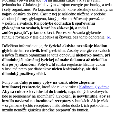
Podstata vplyvu pohybu
[5]
na hladinu cukru v krvi je veľmi
jednoduchá. Glukóza je hlavným zdrojom energie pre bunky, a teda
i celý organizmus. Po konzumácii jedla, ktoré obsahuje sacharidy, sa
najprv dostáva do krvi. Časť z nej je následne uložená v podobe
zásobnej formy, glykogénu, ktorý je zhromažďovaný prevažne
v pečeni a svaloch.
Pri pohybe dochádza k spaľovaniu
glykogénu vo svaloch, ktoré ho získavajú, a teda i
„odčerpávajú“, priamo z krvi
. Proces znižovania glykémie
funguje rovnako v tele diabetika aj človeka bez tohto ochorenia
[6]
.
Dôležitou informáciou je, že
fyzická aktivita neznižuje hladinu
glykémie len vo chvíli, keď prebieha
. Zásoby energie vo svaloch
a iných častiach organizmu sa totiž obnovujú
niekoľko hodín, pri
dlhodobej či náročnej fyzickej námahe dokonca až niekoľko
dní po jej ukončení
. Pohyb z hľadiska regulácie hladiny cukru
v krvi má preto pre diabetikov
nielen
krátkodobý, ale tiež
dlhodobý pozitívny efekt.
Pohyb má ďalej
priamy vplyv na
vznik alebo zlepšenie
inzulínovej rezistencie
, ktorá ide ruka v ruke s
hladinou glykémie
.
Aby sa cukor z krvi dostal do buniek
, napr. do tých svalových,
kde je premenený na spomínaný glykogén
, je nevyhnutné, aby sa
inzulín naviazal na inzulínové receptory
v bunkách. Ak je však
v organizme týchto receptorov málo alebo došlo k ich poškodeniu,
inzulín nemôže glukózu úspešne prepraviť do buniek.