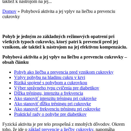
taktiež k nástrojom na jej...
Domov
»
Pohybová aktivita a jej vplyv na liečbu a prevenciu
cukrovky
Pohyb je jedným zo základných režimových opatrení pri
všetkých typoch cukrovky, ktorý patrí k prevencii pred jej
vznikom, ale taktiež k nástrojom na jej efektívnu kompenzáciu.
Pohybová aktivita a jej vplyv na liečbu a prevenciu cukrovky –
obsah článku
Pohyb ako liečba a prevencia pred vznikom cukrovky
Vplyv pohybu na hladinu cukru v krvi
Riziká spojené s pohybom a cukrovkou
Výber správneho typu cvičenia pre diabetikov
Dĺžka tréningu, intenzita a frekvencia
Ako stanoviť intenzitu tréningu pri cukrovke
Ako stanoviť dĺžku tréningu pri cukrovke
Ako stanoviť frekvenciu tréningu pri cukrovke
Praktické rady o pohybe pre diabetikov
Fyzická aktivita je pre telo prospešná z mnohých dôvodov. Okrem
toho, že ide o
základ prevencie a liečby cukrovky
, napomáha