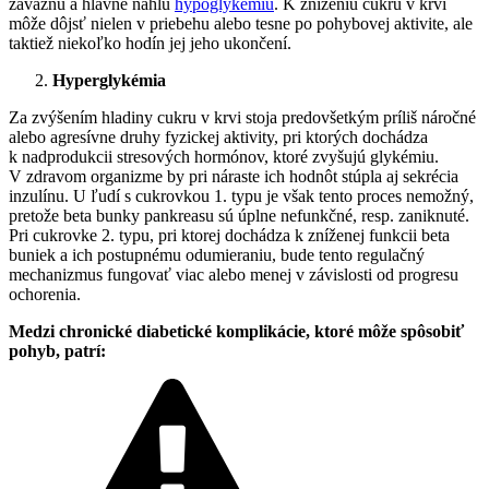
závažnú a hlavne náhlu
hypoglykémiu
. K zníženiu cukru v krvi
môže dôjsť nielen v priebehu alebo tesne po pohybovej aktivite, ale
taktiež niekoľko hodín jej jeho ukončení.
Hyperglykémia
Za zvýšením hladiny cukru v krvi stoja predovšetkým príliš náročné
alebo agresívne druhy fyzickej aktivity, pri ktorých dochádza
k nadprodukcii stresových hormónov, ktoré zvyšujú glykémiu.
V zdravom organizme by pri náraste ich hodnôt stúpla aj sekrécia
inzulínu. U ľudí s cukrovkou 1. typu je však tento proces nemožný,
pretože beta bunky pankreasu sú úplne nefunkčné, resp. zaniknuté.
Pri cukrovke 2. typu, pri ktorej dochádza k zníženej funkcii beta
buniek a ich postupnému odumieraniu, bude tento regulačný
mechanizmus fungovať viac alebo menej v závislosti od progresu
ochorenia.
Medzi chronické diabetické komplikácie, ktoré môže spôsobiť
pohyb, patrí: