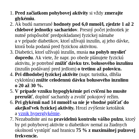
Pred začiatkom pohybovej aktivity
si vždy
zmerajte
glykémiu
.
Ak budú namerané
hodnoty pod 6,0 mmol/l, zjedzte 1 až 2
chlebové jednotky
sacharidov
. Presný počet jednotiek je
nutné prispôsobiť predpokladanej fyzickej námahe
a v prípade diabetikov, ktorí užívajú inzulín, aj jeho dávke,
ktorá bola podaná pred fyzickou aktivitou.
Diabetici, ktorí užívajú inzulín, musia
na pohyb myslieť
dopredu
. Ak viete, že napr. po obede plánujete fyzickú
aktivitu, je potrebné
znížiť dávku tzv. bolusového inzulínu
(inzulín podávaný pred jedlom)
o tretinu až polovicu.
Pri dlhodobej fyzickej aktivite
(napr. turistika, dlhšia
cyklotúra)
znížte celodennú dávku bolusového inzulínu
o 20 až 30 %.
V prípade vzniku hypoglykémie pri cvičení ho musíte
prerušiť
, doplniť sacharidy a zvoliť pokojový režim.
Pri glykémii nad 14 mmol/l sa nie je vhodné púšťať do
akejkoľvek fyzickej aktivity.
Hrozí zvýšenie ketolátok
a
vznik hyperglykémie
.
Nezabudnite ani na
pravidelnú kontrolu vášho pulzu
, ktorý
by pri pohybovej aktivite u diabetikov nemal za žiadnych
okolností vystúpiť nad hranicu
75 % z maximálnej pulzovej
frekvencie.